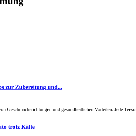
mung
pps zur Zubereitung und...
e von Geschmacksrichtungen und gesundheitlichen Vorteilen. Jede Teesort
to trotz Kälte