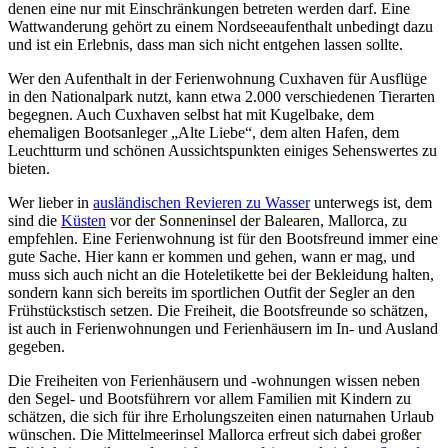
denen eine nur mit Einschränkungen betreten werden darf. Eine
Wattwanderung gehört zu einem Nordseeaufenthalt unbedingt dazu
und ist ein Erlebnis, dass man sich nicht entgehen lassen sollte.
Wer den Aufenthalt in der Ferienwohnung Cuxhaven für Ausflüge
in den Nationalpark nutzt, kann etwa 2.000 verschiedenen Tierarten
begegnen. Auch Cuxhaven selbst hat mit Kugelbake, dem
ehemaligen Bootsanleger „Alte Liebe“, dem alten Hafen, dem
Leuchtturm und schönen Aussichtspunkten einiges Sehenswertes zu
bieten.
Wer lieber in
ausländischen Revieren zu Wasser
unterwegs ist, dem
sind die
Küsten
vor der Sonneninsel der Balearen, Mallorca, zu
empfehlen. Eine Ferienwohnung ist für den Bootsfreund immer eine
gute Sache. Hier kann er kommen und gehen, wann er mag, und
muss sich auch nicht an die Hoteletikette bei der Bekleidung halten,
sondern kann sich bereits im sportlichen Outfit der Segler an den
Frühstückstisch setzen. Die Freiheit, die Bootsfreunde so schätzen,
ist auch in Ferienwohnungen und Ferienhäusern im In- und Ausland
gegeben.
Die Freiheiten von Ferienhäusern und -wohnungen wissen neben
den Segel- und Bootsführern vor allem Familien mit Kindern zu
schätzen, die sich für ihre Erholungszeiten einen naturnahen Urlaub
wünschen. Die Mittelmeerinsel Mallorca erfreut sich dabei großer