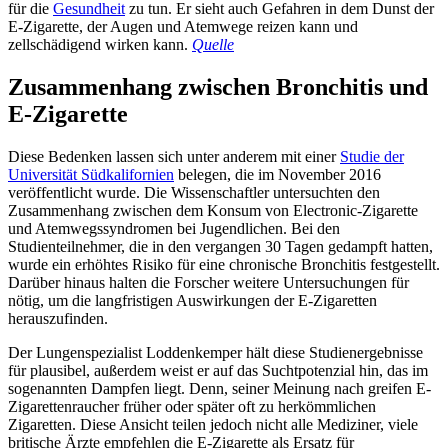
für die
Gesundheit
zu tun. Er sieht auch Gefahren in dem Dunst der
E-Zigarette, der Augen und Atemwege reizen kann und
zellschädigend wirken kann.
Quelle
Zusammenhang zwischen Bronchitis und
E-Zigarette
Diese Bedenken lassen sich unter anderem mit einer
Studie der
Universität Südkalifornien
belegen, die im November 2016
veröffentlicht wurde. Die Wissenschaftler untersuchten den
Zusammenhang zwischen dem Konsum von Electronic-Zigarette
und Atemwegssyndromen bei Jugendlichen. Bei den
Studienteilnehmer, die in den vergangen 30 Tagen gedampft hatten,
wurde ein erhöhtes Risiko für eine chronische Bronchitis festgestellt.
Darüber hinaus halten die Forscher weitere Untersuchungen für
nötig, um die langfristigen Auswirkungen der E-Zigaretten
herauszufinden.
Der Lungenspezialist Loddenkemper hält diese Studienergebnisse
für plausibel, außerdem weist er auf das Suchtpotenzial hin, das im
sogenannten Dampfen liegt. Denn, seiner Meinung nach greifen E-
Zigarettenraucher früher oder später oft zu herkömmlichen
Zigaretten. Diese Ansicht teilen jedoch nicht alle Mediziner, viele
britische Ärzte empfehlen die E-Zigarette als Ersatz für