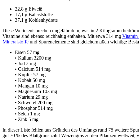
22,8 g Eiweiß
17,1 g Ballaststoffe
37,1 g Kohlenhydrate
Diese Werte entsprechen ungefähr dem, was in 2 Kilogramm herköm
Vitamine sind ebenso reichhaltig enthalten. Mit etwa 314 mg
Vitamin
Mineralstoffe
und Spurenelemente sind gleichermaßen wichtige Bestan
Eisen 57 mg
• Kalium 3200 mg
• Jod 2 mg
• Calcium 514 mg
• Kupfer 57 mg
• Kobalt 50 mg
• Mangan 10 mg
• Magnesium 103 mg
• Natrium 29 mg
• Schwefel 200 mg
• Phosphor 514 mg
• Selen 1 mg
• Zink 5 mg
In dieser Liste fehlen aus Gründen des Umfangs rund 75 weitere Spu
gut 70 % des Blattgrüns zählt Weizengras zu den Pflanzen weltweit, 