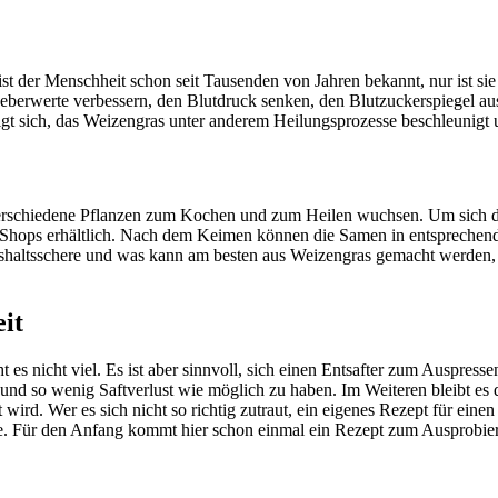
 ist der Menschheit schon seit Tausenden von Jahren bekannt, nur ist 
Leberwerte verbessern, den Blutdruck senken, den Blutzuckerspiegel a
 sich, das Weizengras unter anderem Heilungsprozesse beschleunigt u
m verschiedene Pflanzen zum Kochen und zum Heilen wuchsen. Um sich d
hops erhältlich. Nach dem Keimen können die Samen in entsprechende
aushaltsschere und was kann am besten aus Weizengras gemacht werden, o
it
t es nicht viel. Es ist aber sinnvoll, sich einen Entsafter zum Auspres
und so wenig Saftverlust wie möglich zu haben. Im Weiteren bleibt es
ird. Wer es sich nicht so richtig zutraut, ein eigenes Rezept für eine
ge. Für den Anfang kommt hier schon einmal ein Rezept zum Ausprobie