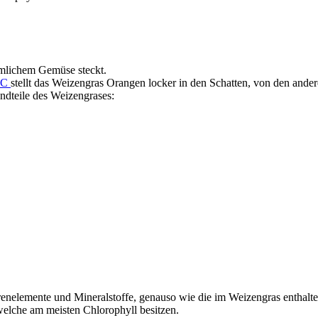
mlichem Gemüse steckt.
 C
stellt das Weizengras Orangen locker in den Schatten, von den and
dteile des Weizengrases:
renelemente und Mineralstoffe, genauso wie die im Weizengras enthal
welche am meisten Chlorophyll besitzen.