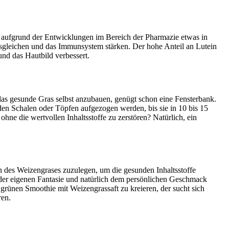
sie aufgrund der Entwicklungen im Bereich der Pharmazie etwas in
usgleichen und das Immunsystem stärken. Der hohe Anteil an Lutein
nd das Hautbild verbessert.
as gesunde Gras selbst anzubauen, genügt schon eine Fensterbank.
n Schalen oder Töpfen aufgezogen werden, bis sie in 10 bis 15
hne die wertvollen Inhaltsstoffe zu zerstören? Natürlich, ein
sen des Weizengrases zuzulegen, um die gesunden Inhaltsstoffe
 der eigenen Fantasie und natürlich dem persönlichen Geschmack
n grünen Smoothie mit Weizengrassaft zu kreieren, der sucht sich
ren.